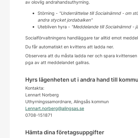
av olovlig andrahandsuthyrning.
Störning -
"Underrättelse till Socialnämnd - om st
andra stycket jordabalken"
Utebliven hyra -
"Meddelande till Socialnämnd - j
Socialförvaltningens handläggare tar alltid emot medd
Du får automatiskt en kvittens att ladda ner.
Observera att du måsta ladda ner och spara kvittensen 
pga av att meddelandet gallras.
Hyrs lägenheten ut i andra hand till kom
Kontakta:
Lennart Norberg
Uthyrningssamordnare, Alingsås kommun
Lennart.norberg@alingsas.se
0708-151871
Hämta dina företagsuppgifter