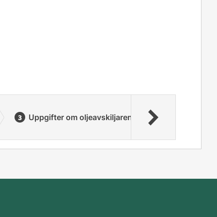
Uppgifter om oljeavskiljaren
Tömning oc