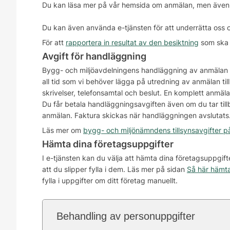
Du kan läsa mer på vår hemsida om anmälan, men även 
Du kan även använda e-tjänsten för att underrätta oss om
För att
rapportera in resultat av den besiktning
som ska u
Avgift för handläggning
Bygg- och miljöavdelningens handläggning av anmälan 
all tid som vi behöver lägga på utredning av anmälan til
skrivelser, telefonsamtal och beslut. En komplett anmäl
Du får betala handläggningsavgiften även om du tar till
anmälan. Faktura skickas när handläggningen avslutats
Läs mer om
bygg- och miljönämndens tillsynsavgifter 
Hämta dina företagsuppgifter
I e-tjänsten kan du välja att hämta dina företagsuppgif
att du slipper fylla i dem. Läs mer på sidan
Så här hämta
fylla i uppgifter om ditt företag manuellt.
Behandling av personuppgifter