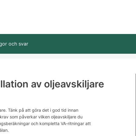
gor och svar
ation av oljeavskiljare
are. Tänk på att göra det i god tid innan
rav som påverkar vilken oljeavskiljare du
ngsberäkningar och kompletta VA-ritningar att
älan.