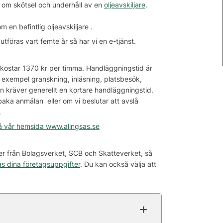
om skötsel och underhåll av en
oljeavskiljare
.
 en befintlig oljeavskiljare .
tföras vart femte år så har vi en e-tjänst.
kostar 1370 kr per timma. Handläggningstid är
l exempel granskning, inläsning, platsbesök,
an kräver generellt en kortare handläggningstid.
baka anmälan eller om vi beslutar att avslå
.
på vår hemsida www.alingsas.se
ter från Bolagsverket, SCB och Skatteverket, så
s dina företagsuppgifter
. Du kan också välja att