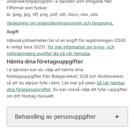
undersökningsprogram i e-tjänsten som bifogade filer.
Filformat som funkar
är: jpeg, jpg, tiff, png, pdf, odt, docx, xlsx, ods
Vägledning om undersökningsprogram och faroanalys.
Avgift
Hälsoskyddsenheten tar ut en avgift för registreringen (2500
kr enligt taxa 2023).
För mer information om bygg- och
miljönämndens avgifter läs på vår hemsida
.
Hämta dina företagsuppgifter
I e-tjänsten kan du välja att hämta dina
företagsuppgifter från Bolagsverket, SCB och Skatteverket,
så att du slipper fylla i dem. Läs mer på sidan
Så här hämtas
dina företagsuppgifter
. Du kan också välja att fylla i uppgifter
om ditt företag manuellt.
Behandling av personuppgifter