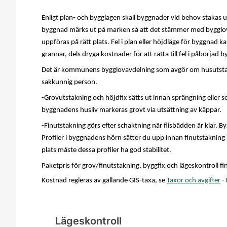
Enligt plan- och bygglagen skall byggnader vid behov stakas u
byggnad märks ut på marken så att det stämmer med bygglov
uppföras på rätt plats. Fel i plan eller höjdläge för byggnad k
grannar, dels dryga kostnader för att rätta till fel i påbörjad 
Det är kommunens bygglovavdelning som avgör om husutstakn
sakkunnig
person
.
-Grovutstakning och höjdfix sätts ut innan sprängning eller s
byggnadens husliv markeras grovt via utsättning av käppar.
-Finutstakning görs efter schaktning när flisbädden är klar.
Profiler i byggnadens hörn sätter du upp innan finutstakning 
plats måste dessa profiler ha god stabilitet.
Paketpris för grov/finutstakning, byggfix och lägeskontroll fi
Kostnad regleras av gällande GIS-taxa, se
Taxor och avgifter
- 
Lägeskontroll