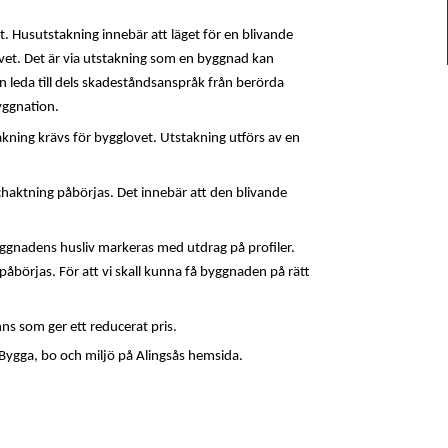
t. Husutstakning innebär att läget för en blivande
et. Det är via utstakning som en byggnad kan
an leda till dels skadeståndsanspråk från berörda
byggnation.
ing krävs för bygglovet. Utstakning utförs av en
chaktning påbörjas. Det innebär att den blivande
 Byggnadens husliv markeras med
utdrag på profiler
.
påbörjas. För att vi skall kunna få byggnaden på rätt
nns som ger ett reducerat pris.
Bygga, bo och miljö på Alingsås hemsida.