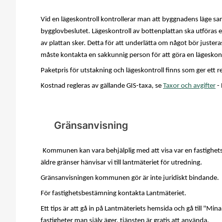
Vid en lägeskontroll kontrollerar man att byggnadens läge s
bygglovbeslutet. Lägeskontroll av bottenplattan ska utföras 
av plattan sker. Detta för att underlätta om något bör justera
måste kontakta en sakkunnig person
för att göra en lägeskont
Paketpris för utstakning och lägeskontroll finns som ger ett
r
Kostnad regleras av gällande GIS-taxa
, s
e
Taxor och avgifter
- 
Gränsanvisning
Kommunen kan vara behjälplig med att visa var en fastighet
äldre gränser hänvisar vi till lantmäteriet för utredning.
Gränsanvisningen kommunen gör är inte juridiskt bindande.
För fastighetsbestämning kontakta Lantmäteriet.
Ett tips är att gå in på Lantmäteriets
hemsida och gå till "Min
fastigheter man själv äger, tjänsten är gratis att använda.