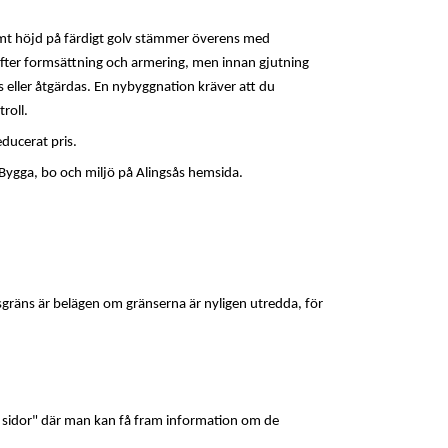
amt höjd på färdigt golv stämmer överens med
efter formsättning och armering, men innan gjutning
s eller åtgärdas. En nybyggnation kräver att du
roll.
educerat
pris.
Bygga, bo och miljö på Alingsås hemsida.
sgräns är belägen
om gränserna är nyligen utredda, för
a sidor" där man kan få fram information om de