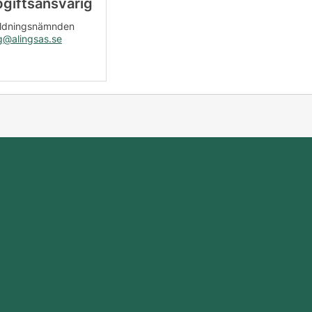
giftsansvarig
bildningsnämnden
ng@alingsas.se