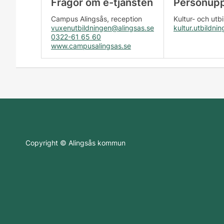
Frågor om e-tjänsten
Personupp
Campus Alingsås, reception
Kultur- och ut
vuxenutbildningen@alingsas.se
kultur.utbildni
0322-61 65 60
www.campusalingsas.se
Copyright © Alingsås kommun