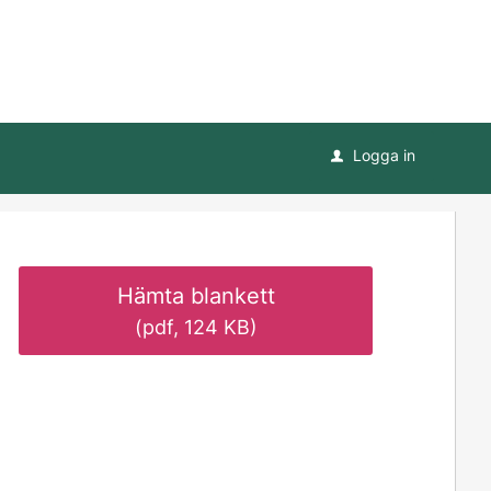
Logga in
u
Hämta blankett
(pdf, 124 KB)