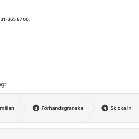
031-365 87 00.
eg:
mälan
Förhandsgranska
Skicka in