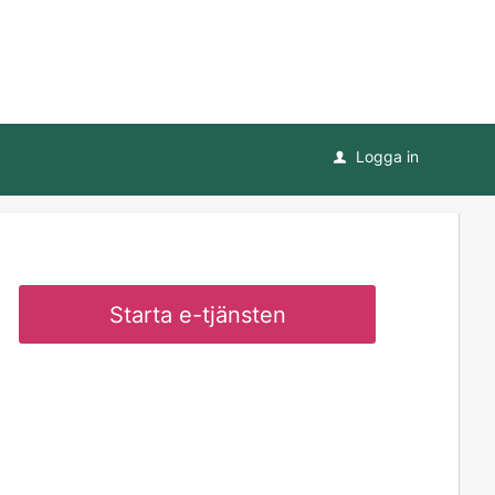
Logga in
u
Starta e-tjänsten