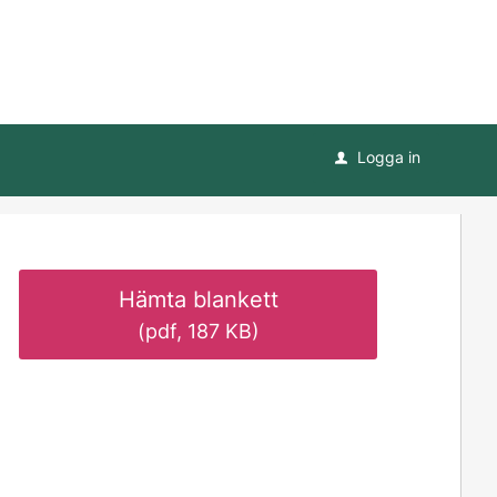
Logga in
u
Hämta blankett
(pdf, 187 KB)