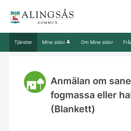
Tjänster
Mina sidor
Om Mina sidor
Frå
Anmälan om saner
fogmassa eller h
(Blankett)