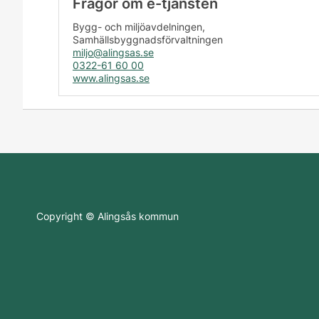
Frågor om e-tjänsten
Bygg- och miljöavdelningen,
Samhällsbyggnadsförvaltningen
miljo@alingsas.se
0322-61 60 00
www.alingsas.se
Copyright © Alingsås kommun