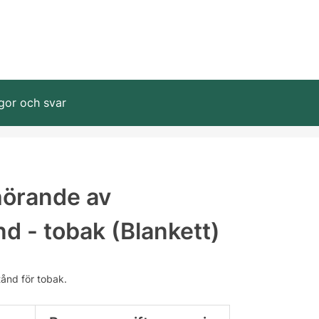
gor och svar
örande av
ånd - tobak (Blankett)
tånd för tobak.