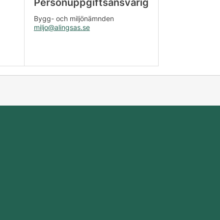
Personuppgiftsansvarig
Bygg- och miljönämnden
miljo@alingsas.se