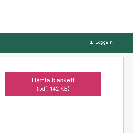
Logga in
u
Hämta blankett
(pdf, 142 KB)