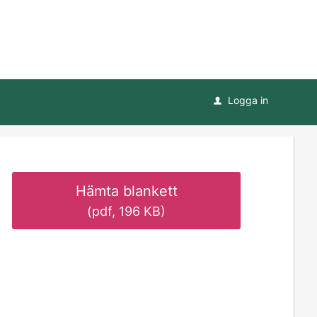
Logga in
u
Hämta blankett
(pdf, 196 KB)