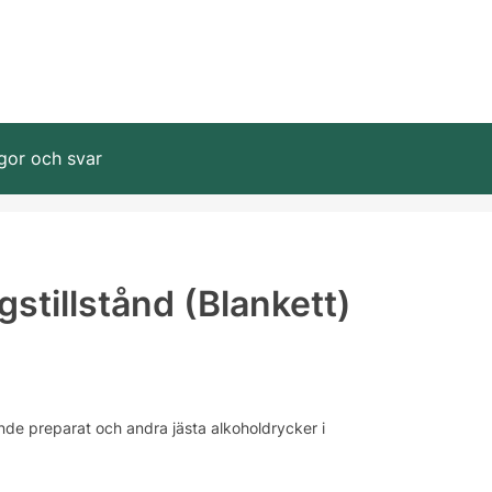
gor och svar
stillstånd (Blankett)
nande preparat och andra jästa alkoholdrycker i